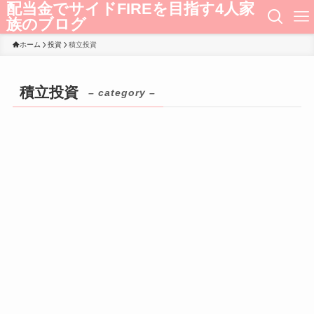
配当金でサイドFIREを目指す4人家
族のブログ
ホーム
投資
積立投資
積立投資
– category –