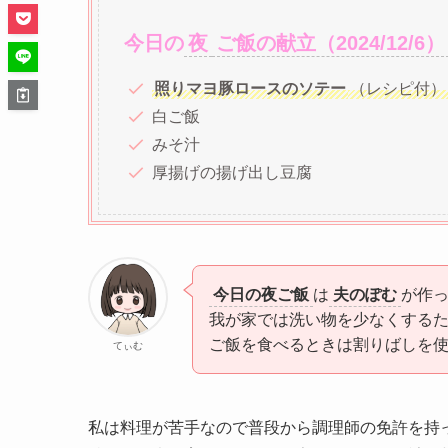
今日の
夜
ご飯の献立（2024/12/6）
照りマヨ豚ロースのソテー
（レシピ付）
白ご飯
みそ汁
厚揚げの揚げ出し豆腐
今日の夜ご飯
は
夫のぽむ
が作
我が家では洗い物を少なくする
ご飯を食べるときは割りばしを
てぃむ
私は料理が苦手なので普段から調理師の免許を持