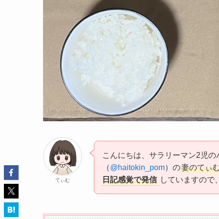
こんにちは、サラリーマン2児の
（
@haitokin_pom
）の
妻のてぃ
日記感覚で発信
していますので
てぃむ