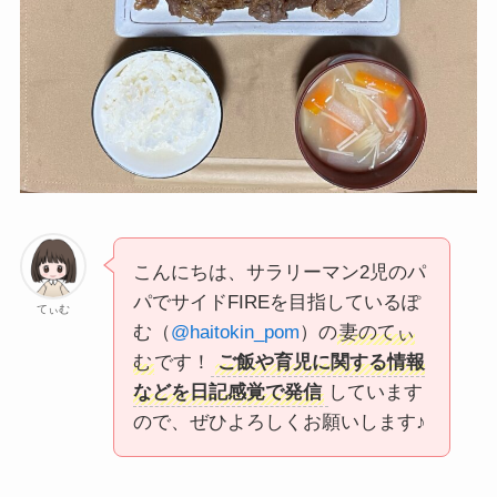
こんにちは、サラリーマン2児のパ
パでサイドFIREを目指しているぽ
てぃむ
む（
@haitokin_pom
）の
妻のてぃ
む
です！
ご飯や育児に関する情報
などを日記感覚で発信
しています
ので、ぜひよろしくお願いします♪