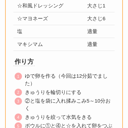
☆和風ドレッシング
大さじ1
☆マヨネーズ
大さじ6
塩
適量
マキシマム
適量
作り方
ゆで卵を作る（今回は12分茹でまし
た）
きゅうりを輪切りにする
②と塩を袋に入れ揉みこみ5～10分お
く
きゅうりを絞って水気をきる
ボウルに①と④と☆を入れて卵をつぶ