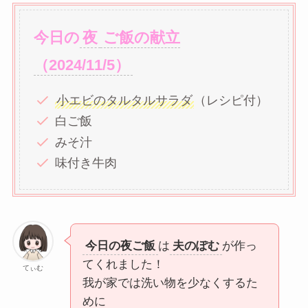
今日の
夜
ご飯の献立
（2024/11/5）
小エビのタルタルサラダ
（レシピ付）
白ご飯
みそ汁
味付き牛肉
今日の夜ご飯
は
夫のぽむ
が作っ
てくれました！
てぃむ
我が家では洗い物を少なくするた
めに