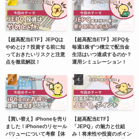
【超高配当ETF】JEPQは
【超高配当ETF】JEPQを
やめとけ？投資する前に知
毎週1株ずつ積立で配当金
っておきたいリスクと注意
生活はいつ達成するのか？
点を徹底解説！
運用シミュレーション！
【買い替え】iPhoneを売り
【超高配当ETF】
ました！iPhoneのリセール
「JEPQ」の魅力と仕組
バリューについて考察【体
み！将来性や投資のポイン