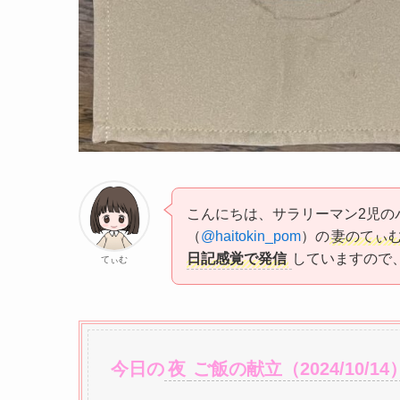
こんにちは、サラリーマン2児の
（
@haitokin_pom
）の
妻のてぃ
日記感覚で発信
していますので
てぃむ
今日の
夜
ご飯の献立（2024/10/14