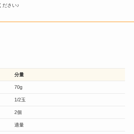
ください♪
分量
70g
1/2玉
2個
適量